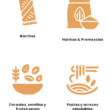
Barritas
Harinas & Premezclas
Cereales, semillas y
Pastas y arroces
frutos secos
saludables