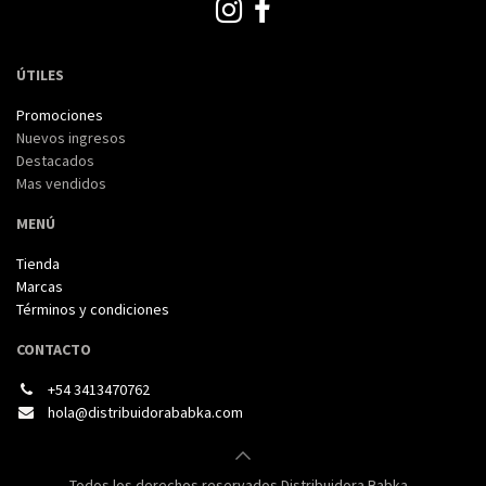
ÚTILES
Promociones
Nuevos ingresos
Destacados
Mas vendidos
MENÚ
Tienda
Marcas
Términos y condiciones
CONTACTO
+54 3413470762
hola@distribuidorababka.com
Todos los derechos reservados Distribuidora Babka