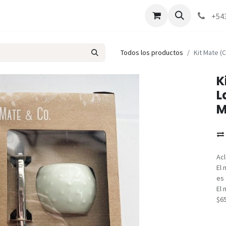
Marcas
Contáctenos
Como comprar
+54
Todos los productos
Kit Mate (
K
L
M
Acl
El 
es 
El 
$6