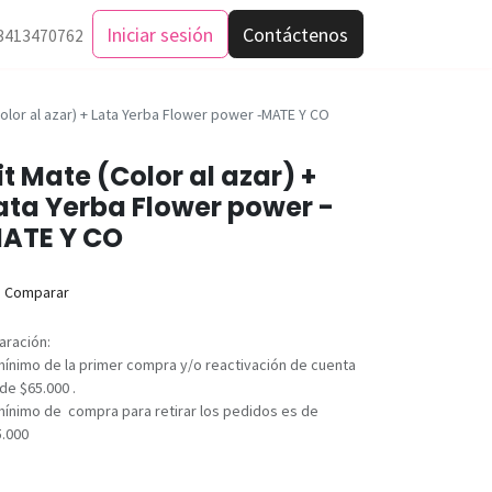
Iniciar sesión
Contáctenos
3413470762
Color al azar) + Lata Yerba Flower power -MATE Y CO
it Mate (Color al azar) +
ata Yerba Flower power -
ATE Y CO
Comparar
aración:
mínimo de la primer compra y/o reactivación de cuenta
de $65.000 .
mínimo de compra para retirar los pedidos es de
5.000