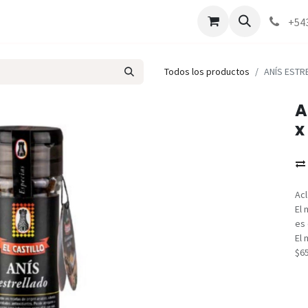
Marcas
Contáctenos
Como comprar
+54
Todos los productos
ANÍS ESTR
A
x
Acl
El 
es 
El 
$6