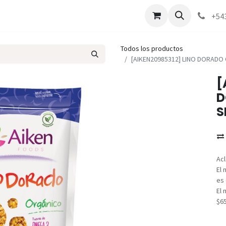
Marcas
Contáctenos
Como comprar
+54
Todos los productos
[AIKEN20985312] LINO DORADO 
[
D
S
Acl
El 
es 
El 
$6